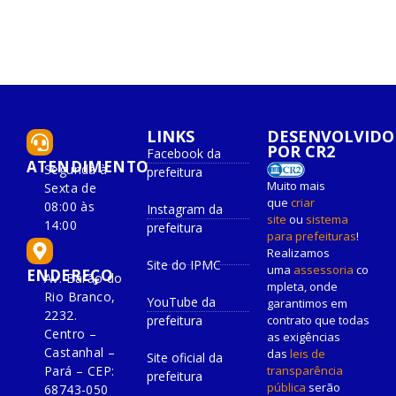
LINKS
DESENVOLVIDO
POR CR2
Facebook da
ATENDIMENTO
Segunda à
prefeitura
Muito mais
Sexta de
que
criar
08:00 às
Instagram da
site
ou
sistema
14:00
prefeitura
para prefeituras
!
Realizamos
Site do IPMC
uma
assessoria
co
ENDEREÇO
Av. Barão do
mpleta, onde
Rio Branco,
YouTube da
garantimos em
2232.
prefeitura
contrato que todas
Centro –
as exigências
Castanhal –
das
leis de
Site oficial da
Pará – CEP:
transparência
prefeitura
pública
serão
68743-050