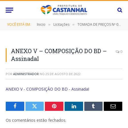
VOCÊ ESTÁ EM:
Inicio
Licitações
TOMADA DE PREÇOS Nº 024/2022 (CONTRATAÇÃO DE EMPRESA ESPECIALIZADA PARA CONSTRUÇÃO DA SEDE DA ASSOCIAÇÃO ESPORTIVA DA CORRENTE NO DISTRITO DE APEÚ, NESTE MUNICÍPIO DE CASTANHAL/PARÁ)
»
»
ANEXO V – COMPOSIÇÃO DO BD –
0
AssinadaI
POR
ADMINISTRADOR
NO
25 DE AGOSTO DE 2022
ANEXO V - COMPOSIÇÃO DO BD - AssinadaI
Facebook
Twitter
Pinterest
O
Tumblr
E-
LinkedIn
mail
Os comentários estão fechados.