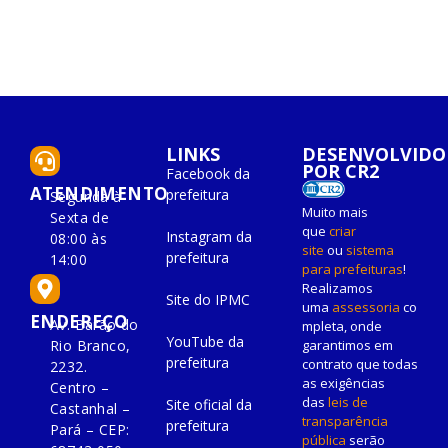
LINKS
DESENVOLVIDO
POR CR2
Facebook da
ATENDIMENTO
prefeitura
Segunda à
Muito mais
Sexta de
que
criar
Instagram da
08:00 às
site
ou
sistema
prefeitura
14:00
para prefeituras
!
Realizamos
Site do IPMC
uma
assessoria
co
ENDEREÇO
Av. Barão do
mpleta, onde
YouTube da
Rio Branco,
garantimos em
prefeitura
contrato que todas
2232.
as exigências
Centro –
das
leis de
Site oficial da
Castanhal –
transparência
prefeitura
Pará – CEP:
pública
serão