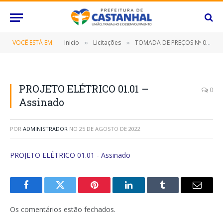
VOCÊ ESTÁ EM:
Inicio
Licitações
TOMADA DE PREÇOS Nº 024/2022 (CONTRATAÇÃO DE EMPRESA ESPECIALIZADA PARA CONSTRUÇÃO DA SEDE DA ASSOCIAÇÃO ESPORTIVA DA CORRENTE NO DISTRITO DE APEÚ, NESTE MUNICÍPIO DE CASTANHAL/PARÁ)
»
»
PROJETO ELÉTRICO 01.01 –
0
Assinado
POR
ADMINISTRADOR
NO
25 DE AGOSTO DE 2022
PROJETO ELÉTRICO 01.01 - Assinado
Facebook
Twitter
Pinterest
O
Tumblr
E-
LinkedIn
mail
Os comentários estão fechados.