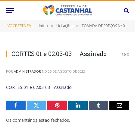
VOCÊ ESTÁ EM:
Inicio
Licitações
TOMADA DE PREÇOS Nº 025/2022 (CONTRATAÇÃO DE EMPRESA ESPECIALIZADA PARA CONSTRUÇÃO DA SEDE DA ASSOCIAÇÃO ESPORTIVA DO CAMPO DO AMÉRICA, NESTE MUNICÍPIO DE CASTANHAL/PARÁ)
»
»
CORTES 01 e 02.03-03 – Assinado
0
POR
ADMINISTRADOR
NO
25 DE AGOSTO DE 2022
CORTES 01 e 02.03-03 - Assinado
Facebook
Twitter
Pinterest
O
Tumblr
E-
LinkedIn
mail
Os comentários estão fechados.