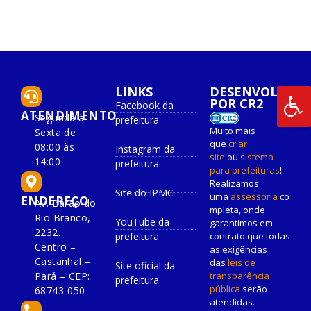
LINKS
DESENVOLVIDO
POR CR2
Facebook da
ATENDIMENTO
Segunda à
prefeitura
Muito mais
Sexta de
que
criar
08:00 às
Instagram da
site
ou
sistema
14:00
prefeitura
para prefeituras
!
Realizamos
Site do IPMC
uma
assessoria
co
ENDEREÇO
Av. Barão do
mpleta, onde
Rio Branco,
YouTube da
garantimos em
2232.
prefeitura
contrato que todas
Centro –
as exigências
Castanhal –
das
leis de
Site oficial da
Pará – CEP:
transparência
prefeitura
pública
serão
68743-050
atendidas.