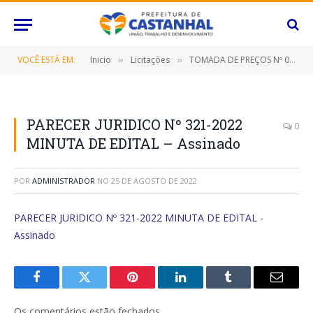
VOCÊ ESTÁ EM:
Inicio
Licitações
TOMADA DE PREÇOS Nº 025/2022 (CONTRATAÇÃO DE EMPRESA ESPECIALIZADA PARA CONSTRUÇÃO DA SEDE DA ASSOCIAÇÃO ESPORTIVA DO CAMPO DO AMÉRICA, NESTE MUNICÍPIO DE CASTANHAL/PARÁ)
»
»
PARECER JURIDICO Nº 321-2022
0
MINUTA DE EDITAL – Assinado
POR
ADMINISTRADOR
NO
25 DE AGOSTO DE 2022
PARECER JURIDICO Nº 321-2022 MINUTA DE EDITAL -
Assinado
Facebook
Twitter
Pinterest
O
Tumblr
E-
LinkedIn
mail
Os comentários estão fechados.