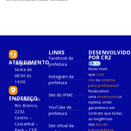
LINKS
DESENVOLVIDO
POR CR2
Facebook da
ATENDIMENTO
Segunda à
prefeitura
Muito mais
Sexta de
que
criar
08:00 às
Instagram da
site
ou
sistema
14:00
prefeitura
para prefeituras
!
Realizamos
Site do IPMC
uma
assessoria
co
ENDEREÇO
Av. Barão do
mpleta, onde
Rio Branco,
YouTube da
garantimos em
2232.
prefeitura
contrato que todas
Centro –
as exigências
Castanhal –
das
leis de
Site oficial da
Pará – CEP:
transparência