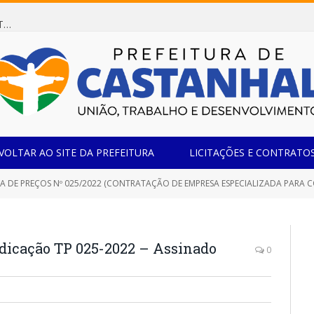
Dispensa de Licitação 078/2026 (AQUISIÇÃO DE AGENTE REDUTOR LÍQUIDO AUTOMOTIVO – ARLA 32, PARA ATENDER A FROTA OFICIAL DE VEÍCULOS DA SECRETARIA MUNICIPAL DE EDUCAÇÃO DO MUNICÍPIO DE CASTANHAL/PA)
VOLTAR AO SITE DA PREFEITURA
LICITAÇÕES E CONTRATO
 PREÇOS Nº 025/2022 (CONTRATAÇÃO DE EMPRESA ESPECIALIZADA PARA CONSTRUÇÃO DA SEDE DA ASSOCIAÇÃO ESP
dicação TP 025-2022 – Assinado
0