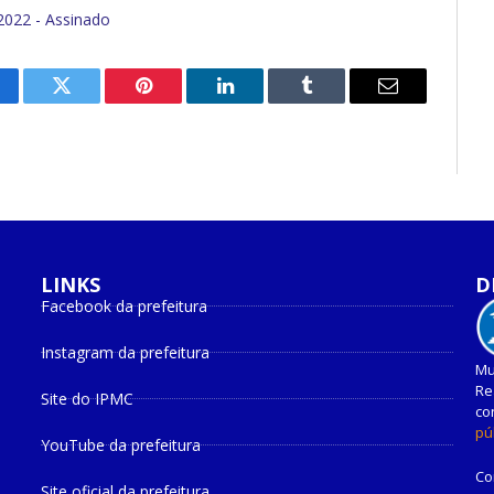
022 - Assinado
cebook
Twitter
Pinterest
O
Tumblr
E-
LinkedIn
mail
LINKS
D
Facebook da prefeitura
Instagram da prefeitura
Mu
Re
Site do IPMC
co
pú
YouTube da prefeitura
Co
Site oficial da prefeitura