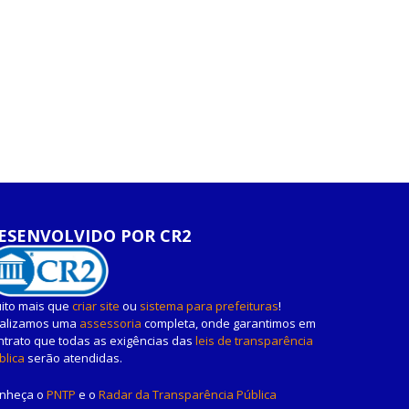
ESENVOLVIDO POR CR2
ito mais que
criar site
ou
sistema para prefeituras
!
alizamos uma
assessoria
completa, onde garantimos em
ntrato que todas as exigências das
leis de transparência
blica
serão atendidas.
nheça o
PNTP
e o
Radar da Transparência Pública