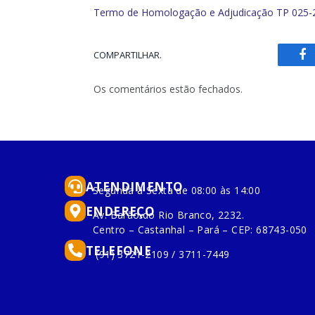
Termo de Homologação e Adjudicação TP 025-2
COMPARTILHAR.
Fa
Os comentários estão fechados.
ATENDIMENTO
Segunda à Sexta de 08:00 às 14:00
ENDEREÇO
Av. Barão do Rio Branco, 2232.
Centro – Castanhal – Pará – CEP: 68743-050
TELEFONE
(91) 3721-2109 / 3711-7449