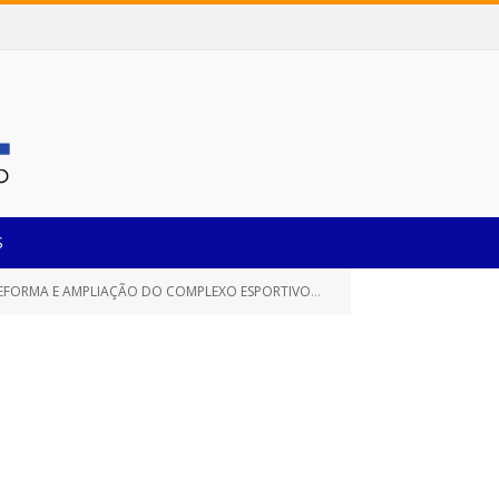
S
ORTIVO DO BAIRRO FONTE BOA, NESTE MUNICÍPIO DE CASTANHAL/PARÁ)