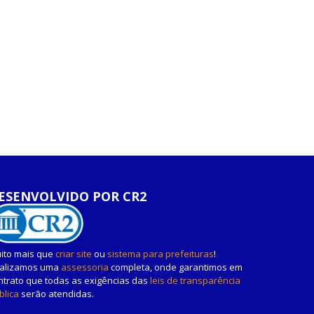
ESENVOLVIDO POR CR2
ito mais que
criar site
ou
sistema para prefeituras
!
alizamos uma
assessoria
completa, onde garantimos em
ntrato que todas as exigências das
leis de transparência
blica
serão atendidas.