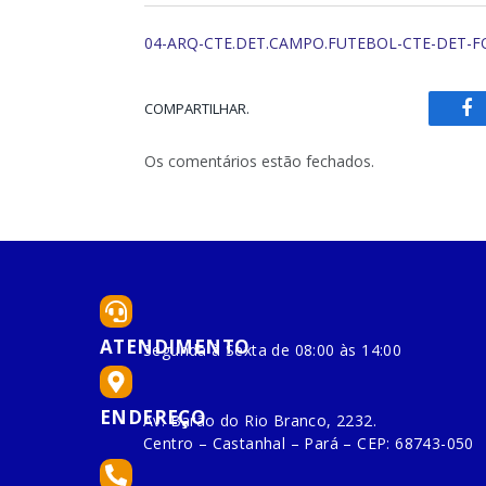
04-ARQ-CTE.DET.CAMPO.FUTEBOL-CTE-DET-FO
COMPARTILHAR.
Fa
Os comentários estão fechados.
ATENDIMENTO
Segunda à Sexta de 08:00 às 14:00
ENDEREÇO
Av. Barão do Rio Branco, 2232.
Centro – Castanhal – Pará – CEP: 68743-050