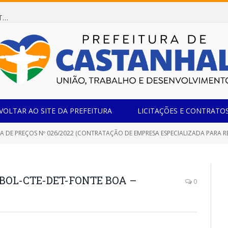
Dispensa de Licitação 078/2026 (AQUISIÇÃO DE AGENTE REDUTOR LÍQUIDO AUTOMOTIVO – ARLA 32, PARA ATENDER A FROTA OFICIAL DE VEÍCULOS DA SECRETARIA MUNICIPAL DE EDUCAÇÃO DO MUNICÍPIO DE CASTANHAL/PA)
VOLTAR AO SITE DA PREFEITURA
LICITAÇÕES E CONTRATO
 PREÇOS Nº 026/2022 (CONTRATAÇÃO DE EMPRESA ESPECIALIZADA PARA REFORMA E AMPLIAÇÃO DO COMPLEXO ESP
BOL-CTE-DET-FONTE BOA –
0