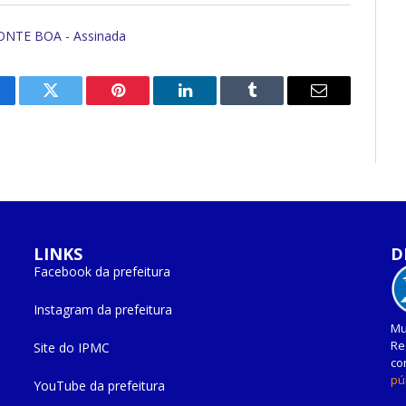
NTE BOA - Assinada
cebook
Twitter
Pinterest
O
Tumblr
E-
LinkedIn
mail
LINKS
D
Facebook da prefeitura
Instagram da prefeitura
Mu
Re
Site do IPMC
co
pú
YouTube da prefeitura