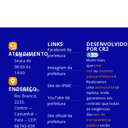
LINKS
DESENVOLVIDO
POR CR2
Facebook da
ATENDIMENTO
Segunda à
prefeitura
Muito mais
Sexta de
que
criar
08:00 às
Instagram da
site
ou
sistema
14:00
prefeitura
para prefeituras
!
Realizamos
Site do IPMC
uma
assessoria
co
ENDEREÇO
Av. Barão do
mpleta, onde
Rio Branco,
YouTube da
garantimos em
2232.
prefeitura
contrato que todas
Centro –
as exigências
Castanhal –
das
leis de
Site oficial da
Pará – CEP:
transparência
prefeitura
pública
serão
68743-050