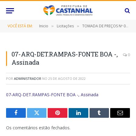
VOCÊ ESTÁ EM:
Inicio
Licitações
TOMADA DE PREÇOS Nº 026/2022 (CONTRATAÇÃO DE EMPRESA ESPECIALIZADA PARA REFORMA E AMPLIAÇÃO DO COMPLEXO ESPORTIVO DO BAIRRO FONTE BOA, NESTE MUNICÍPIO DE CASTANHAL/PARÁ)
»
»
07-ARQ-DET.RAMPAS-FONTE BOA -,
0
Assinada
POR
ADMINISTRADOR
NO
25 DE AGOSTO DE 2022
07-ARQ-DET.RAMPAS-FONTE BOA -, Assinada
Facebook
Twitter
Pinterest
O
Tumblr
E-
LinkedIn
mail
Os comentários estão fechados.