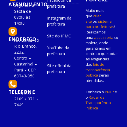
Facebook da
ATENDIMENTO
Segunda à
prefeitura
Muito mais
Sexta de
que
criar
08:00 às
Instagram da
site
ou
sistema
14:00
prefeitura
para prefeituras
!
Realizamos
Site do IPMC
uma
assessoria
co
ENDEREÇO
Av. Barão do
mpleta, onde
Rio Branco,
YouTube da
garantimos em
2232.
prefeitura
contrato que todas
Centro –
as exigências
Castanhal –
das
leis de
Site oficial da
Pará – CEP:
transparência
prefeitura
pública
serão
68743-050
atendidas.
TELEFONE
Conheça o
PNTP
e
(91) 3721-
o
Radar da
2109 / 3711-
Transparência
7449
Pública