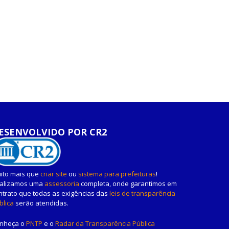
ESENVOLVIDO POR CR2
ito mais que
criar site
ou
sistema para prefeituras
!
alizamos uma
assessoria
completa, onde garantimos em
ntrato que todas as exigências das
leis de transparência
blica
serão atendidas.
nheça o
PNTP
e o
Radar da Transparência Pública