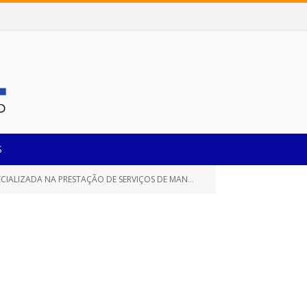
S
ORRETIVA, DESTINADO A ATENDER AS NECESSIDADES DA SECRETARIA MUNICIPAL DE EDUCAÇÃO)