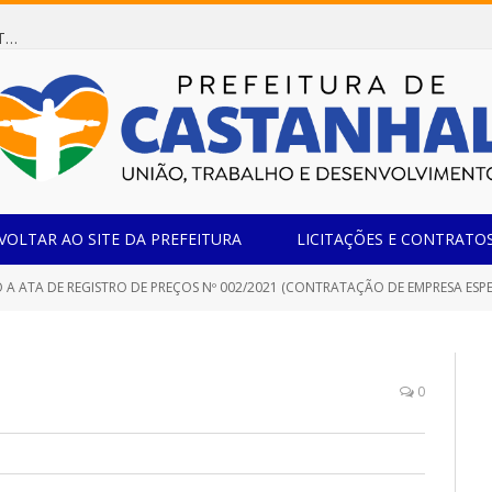
Dispensa de Licitação 078/2026 (AQUISIÇÃO DE AGENTE REDUTOR LÍQUIDO AUTOMOTIVO – ARLA 32, PARA ATENDER A FROTA OFICIAL DE VEÍCULOS DA SECRETARIA MUNICIPAL DE EDUCAÇÃO DO MUNICÍPIO DE CASTANHAL/PA)
VOLTAR AO SITE DA PREFEITURA
LICITAÇÕES E CONTRATO
DE REGISTRO DE PREÇOS Nº 002/2021 (CONTRATAÇÃO DE EMPRESA ESPECIALIZADA NA PRESTAÇÃO DE SERVIÇOS DE MANUTENÇÃO PREDIAL PREVENTIVA E C
0