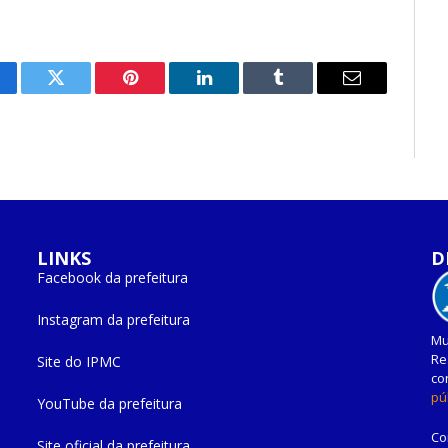
cebook
Twitter
Pinterest
O
Tumblr
E-
LinkedIn
mail
LINKS
D
Facebook da prefeitura
Instagram da prefeitura
Mu
Re
Site do IPMC
co
pú
YouTube da prefeitura
Co
Site oficial da prefeitura