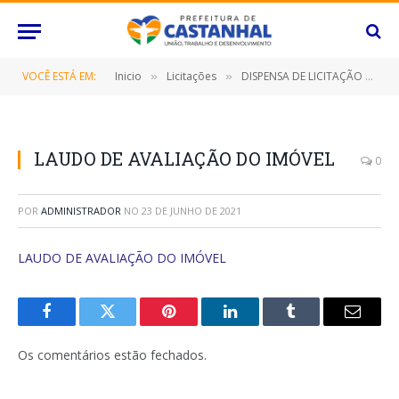
VOCÊ ESTÁ EM:
Inicio
Licitações
DISPENSA DE LICITAÇÃO – 070/2020 (LOCAÇÃO DO IMÓVEL LOCALIZADO NA RUA PAES DE CARVALHO, 266, NOVA OLINDA, CASTANHAL/PA, DESTINADO AO FUNCIONAMENTO DA COMISSÃO DE PROCESSO ADMINISTRATIVO DISCIPLINAR – PAD)
»
»
LAUDO DE AVALIAÇÃO DO IMÓVEL
0
POR
ADMINISTRADOR
NO
23 DE JUNHO DE 2021
LAUDO DE AVALIAÇÃO DO IMÓVEL
Facebook
Twitter
Pinterest
O
Tumblr
E-
LinkedIn
mail
Os comentários estão fechados.