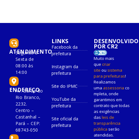
LINKS
DESENVOLVIDO
POR CR2
Facebook da
ATENDIMENTO
Segunda à
prefeitura
Muito mais
Sexta de
que
criar
08:00 às
Instagram da
site
ou
sistema
14:00
prefeitura
para prefeituras
!
Realizamos
Site do IPMC
uma
assessoria
co
ENDEREÇO
Av. Barão do
mpleta, onde
Rio Branco,
YouTube da
garantimos em
2232.
prefeitura
contrato que todas
Centro –
as exigências
Castanhal –
das
leis de
Site oficial da
Pará – CEP:
transparência
prefeitura
pública
serão
68743-050
atendidas.