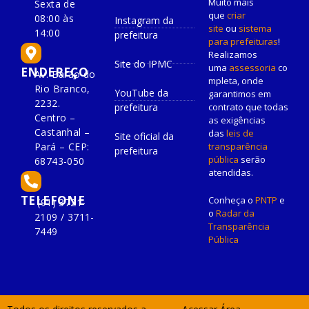
Muito mais
Sexta de
que
criar
08:00 às
Instagram da
site
ou
sistema
14:00
prefeitura
para prefeituras
!
Realizamos
Site do IPMC
uma
assessoria
co
ENDEREÇO
Av. Barão do
mpleta, onde
Rio Branco,
YouTube da
garantimos em
2232.
prefeitura
contrato que todas
Centro –
as exigências
Castanhal –
das
leis de
Site oficial da
Pará – CEP:
transparência
prefeitura
pública
serão
68743-050
atendidas.
TELEFONE
Conheça o
PNTP
e
(91) 3721-
o
Radar da
2109 / 3711-
Transparência
7449
Pública