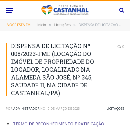
VOCÊ ESTÁ EM:
Inicio
Licitações
DISPENSA DE LICITAÇÃO Nº 008/2023-FME (LOCAÇÃO DO IMÓVEL DE PROPRIEDADE DO LOCADOR, LOCALIZADO NA ALAMEDA SÃO JOSÉ, Nº 345, SAUDADE II, NA CIDADE DE CASTANHAL/PA)
»
»
DISPENSA DE LICITAÇÃO Nº
0
008/2023-FME (LOCAÇÃO DO
IMÓVEL DE PROPRIEDADE DO
LOCADOR, LOCALIZADO NA
ALAMEDA SÃO JOSÉ, Nº 345,
SAUDADE II, NA CIDADE DE
CASTANHAL/PA)
POR
ADMINISTRADOR
NO
10 DE MARÇO DE 2023
LICITAÇÕES
TERMO DE RECONHECIMENTO E RATIFICAÇÃO