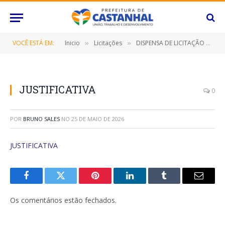
VOCÊ ESTÁ EM:
Inicio
Licitações
DISPENSA DE LICITAÇÃO Nº 008/2023-FME (LOCAÇÃO DO IMÓVEL DE PROPRIEDADE DO LOCADOR, LOCALIZADO NA ALAMEDA SÃO JOSÉ, Nº 345, SAUDADE II, NA CIDADE DE CASTANHAL/PA)
»
»
JUSTIFICATIVA
0
POR
BRUNO SALES
NO
25 DE MAIO DE 2026
JUSTIFICATIVA
Facebook
Twitter
Pinterest
O
Tumblr
E-
LinkedIn
mail
Os comentários estão fechados.