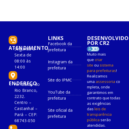
LINKS
DESENVOLVIDO
POR CR2
Facebook da
ATENDIMENTO
Segunda à
prefeitura
Muito mais
Sexta de
que
criar
08:00 às
Instagram da
site
ou
sistema
14:00
prefeitura
para prefeituras
!
Realizamos
Site do IPMC
uma
assessoria
co
ENDEREÇO
Av. Barão do
mpleta, onde
Rio Branco,
YouTube da
garantimos em
2232.
prefeitura
contrato que todas
Centro –
as exigências
Castanhal –
das
leis de
Site oficial da
Pará – CEP:
transparência
prefeitura
pública
serão
68743-050
atendidas.