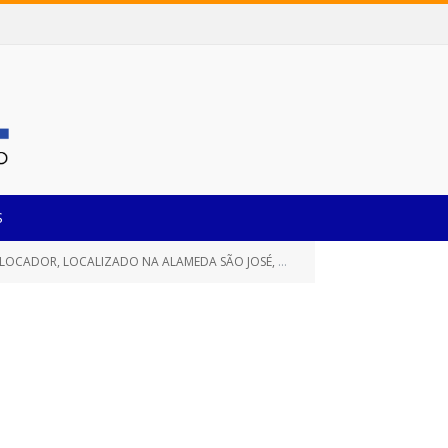
S
DA SÃO JOSÉ, Nº 345, SAUDADE II, NA CIDADE DE CASTANHAL/PA)