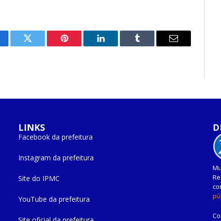
cebook
Twitter
Pinterest
O
Tumblr
E-
LinkedIn
mail
LINKS
D
Facebook da prefeitura
Instagram da prefeitura
Mu
Re
Site do IPMC
co
pú
YouTube da prefeitura
Co
Site oficial da prefeitura