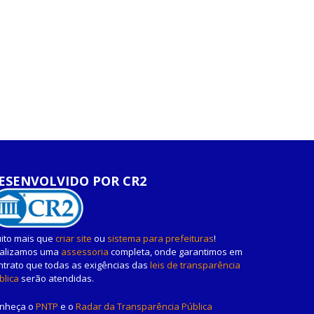
ESENVOLVIDO POR CR2
ito mais que
criar site
ou
sistema para prefeituras
!
alizamos uma
assessoria
completa, onde garantimos em
ntrato que todas as exigências das
leis de transparência
blica
serão atendidas.
nheça o
PNTP
e o
Radar da Transparência Pública