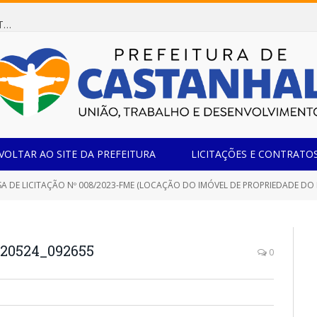
Dispensa de Licitação 078/2026 (AQUISIÇÃO DE AGENTE REDUTOR LÍQUIDO AUTOMOTIVO – ARLA 32, PARA ATENDER A FROTA OFICIAL DE VEÍCULOS DA SECRETARIA MUNICIPAL DE EDUCAÇÃO DO MUNICÍPIO DE CASTANHAL/PA)
VOLTAR AO SITE DA PREFEITURA
LICITAÇÕES E CONTRATO
DE LICITAÇÃO Nº 008/2023-FME (LOCAÇÃO DO IMÓVEL DE PROPRIEDADE DO LOCADOR, LOCALIZADO NA ALAME
20524_092655
0