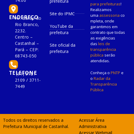
14:00
prefeitura
para prefeituras
!
Realizamos
Site do IPMC
uma
assessoria
co
ENDEREÇO
Av. Barão do
mpleta, onde
Rio Branco,
YouTube da
garantimos em
2232.
prefeitura
contrato que todas
Centro –
as exigências
Castanhal –
das
leis de
Site oficial da
Pará – CEP:
transparência
prefeitura
pública
serão
68743-050
atendidas.
TELEFONE
Conheça o
PNTP
e
(91) 3721-
o
Radar da
2109 / 3711-
Transparência
7449
Pública
Todos os direitos reservados a
Acessar Área
Prefeitura Municipal de Castanhal.
Administrativa
Acessar Webmail