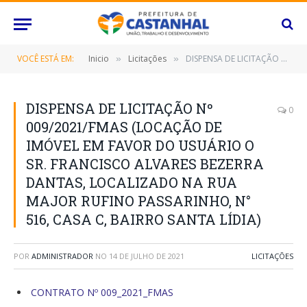
VOCÊ ESTÁ EM:
Inicio
Licitações
DISPENSA DE LICITAÇÃO Nº 009/2021/FMAS (LOCAÇÃO DE IMÓVEL EM FAVOR DO USUÁRIO O SR. FRANCISCO ALVARES BEZERRA DANTAS, LOCALIZADO NA RUA MAJOR RUFINO PASSARINHO, N° 516, CASA C, BAIRRO SANTA LÍDIA)
»
»
DISPENSA DE LICITAÇÃO Nº
0
009/2021/FMAS (LOCAÇÃO DE
IMÓVEL EM FAVOR DO USUÁRIO O
SR. FRANCISCO ALVARES BEZERRA
DANTAS, LOCALIZADO NA RUA
MAJOR RUFINO PASSARINHO, N°
516, CASA C, BAIRRO SANTA LÍDIA)
POR
ADMINISTRADOR
NO
14 DE JULHO DE 2021
LICITAÇÕES
CONTRATO Nº 009_2021_FMAS