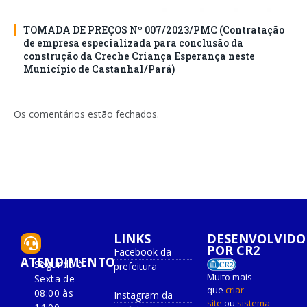
TOMADA DE PREÇOS Nº 007/2023/PMC (Contratação
de empresa especializada para conclusão da
construção da Creche Criança Esperança neste
Município de Castanhal/Pará)
Os comentários estão fechados.
LINKS
DESENVOLVIDO
POR CR2
Facebook da
ATENDIMENTO
Segunda à
prefeitura
Muito mais
Sexta de
que
criar
08:00 às
Instagram da
site
ou
sistema