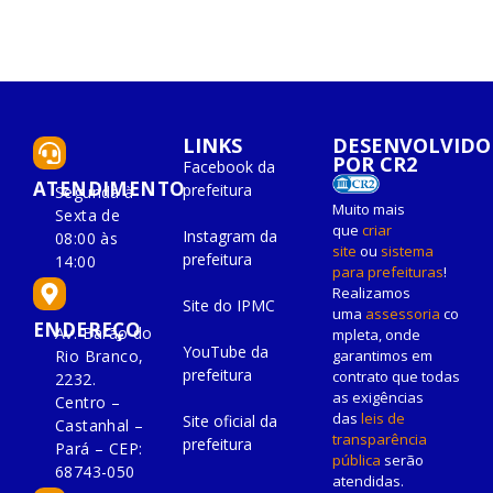
LINKS
DESENVOLVIDO
POR CR2
Facebook da
ATENDIMENTO
prefeitura
Segunda à
Muito mais
Sexta de
que
criar
Instagram da
08:00 às
site
ou
sistema
prefeitura
14:00
para prefeituras
!
Realizamos
Site do IPMC
uma
assessoria
co
ENDEREÇO
Av. Barão do
mpleta, onde
YouTube da
Rio Branco,
garantimos em
prefeitura
contrato que todas
2232.
as exigências
Centro –
das
leis de
Site oficial da
Castanhal –
transparência
prefeitura
Pará – CEP:
pública
serão
68743-050
atendidas.