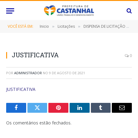
VOCÊ ESTÁ EM:
Inicio
Licitações
DISPENSA DE LICITAÇÃO Nº 009/2021/FMAS (LOCAÇÃO DE IMÓVEL EM FAVOR DO USUÁRIO O SR. FRANCISCO ALVARES BEZERRA DANTAS, LOCALIZADO NA RUA MAJOR RUFINO PASSARINHO, N° 516, CASA C, BAIRRO SANTA LÍDIA)
»
»
JUSTIFICATIVA
0
POR
ADMINISTRADOR
NO
9 DE AGOSTO DE 2021
JUSTIFICATIVA
Facebook
Twitter
Pinterest
O
Tumblr
E-
LinkedIn
mail
Os comentários estão fechados.