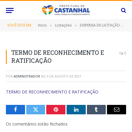
VOCÊ ESTÁ EM:
Inicio
Licitações
DISPENSA DE LICITAÇÃO Nº 009/2021/FMAS (LOCAÇÃO DE IMÓVEL EM FAVOR DO USUÁRIO O SR. FRANCISCO ALVARES BEZERRA DANTAS, LOCALIZADO NA RUA MAJOR RUFINO PASSARINHO, N° 516, CASA C, BAIRRO SANTA LÍDIA)
»
»
TERMO DE RECONHECIMENTO E
0
RATIFICAÇÃO
POR
ADMINISTRADOR
NO
9 DE AGOSTO DE 2021
TERMO DE RECONHECIMENTO E RATIFICAÇÃO
Facebook
Twitter
Pinterest
O
Tumblr
E-
LinkedIn
mail
Os comentários estão fechados.