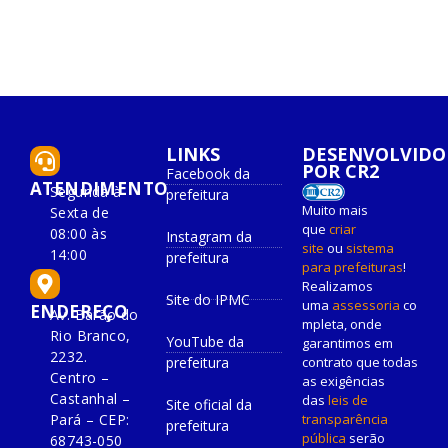
LINKS
DESENVOLVIDO
POR CR2
Facebook da
ATENDIMENTO
Segunda à
prefeitura
Muito mais
Sexta de
que
criar
08:00 às
Instagram da
site
ou
sistema
14:00
prefeitura
para prefeituras
!
Realizamos
Site do IPMC
uma
assessoria
co
ENDEREÇO
Av. Barão do
mpleta, onde
Rio Branco,
YouTube da
garantimos em
2232.
prefeitura
contrato que todas
Centro –
as exigências
Castanhal –
das
leis de
Site oficial da
Pará – CEP:
transparência
prefeitura
pública
serão
68743-050