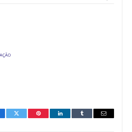
CAÇÃO
cebook
Twitter
Pinterest
O
Tumblr
E-
LinkedIn
mail