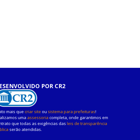
ESENVOLVIDO POR CR2
ito mais que
criar site
ou
sistema para prefeituras
!
alizamos uma
assessoria
completa, onde garantimos em
ntrato que todas as exigências das
leis de transparência
blica
serão atendidas.