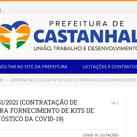
Dispensa de Licitação 078/2026 (AQUISIÇÃO DE AGENTE REDUTOR LÍQUIDO AUTOMOTIVO – ARLA 32, PARA ATENDER A FROTA OFICIAL DE VEÍCULOS DA SECRETARIA MUNICIPAL DE EDUCAÇÃO DO MUNICÍPIO DE CASTANHAL/PA)
VOLTAR AO SITE DA PREFEITURA
LICITAÇÕES E CONTRATO
19
DISPENSA DE LICITAÇÃO Nº 051/2021 (CONTRATAÇÃO DE EMPRESA ESPECIALIZADA PARA FORNECIME
»
51/2021 (CONTRATAÇÃO DE
0
RA FORNECIMENTO DE KITS DE
ÓSTICO DA COVID-19)
COVID-19
,
LICITAÇÕES