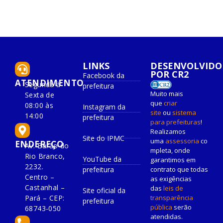
LINKS
DESENVOLVIDO
POR CR2
Facebook da
ATENDIMENTO
Segunda à
prefeitura
Muito mais
Sexta de
que
criar
08:00 às
Instagram da
site
ou
sistema
14:00
prefeitura
para prefeituras
!
Realizamos
Site do IPMC
uma
assessoria
co
ENDEREÇO
Av. Barão do
mpleta, onde
Rio Branco,
YouTube da
garantimos em
2232.
prefeitura
contrato que todas
Centro –
as exigências
Castanhal –
das
leis de
Site oficial da
Pará – CEP:
transparência
prefeitura
pública
serão
68743-050
atendidas.