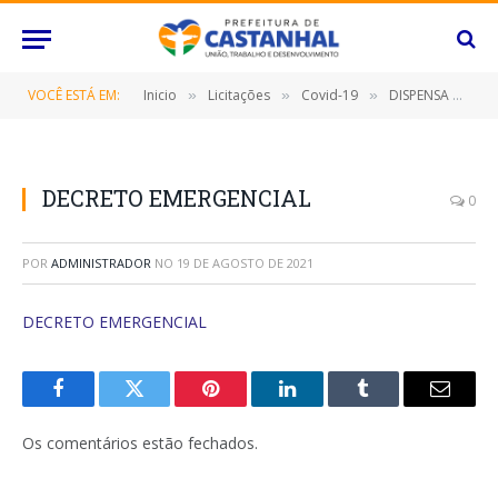
VOCÊ ESTÁ EM:
Inicio
Licitações
Covid-19
DISPENSA DE LICITAÇÃO Nº 051/2021 (CONTRATAÇÃO DE EMPRESA ESPECIALIZADA PARA FORNECIMENTO DE KITS DE TESTES RÁPIDOS PARA DIAGNÓSTICO DA COVID-19)
»
»
»
DECRETO EMERGENCIAL
0
POR
ADMINISTRADOR
NO
19 DE AGOSTO DE 2021
DECRETO EMERGENCIAL
Facebook
Twitter
Pinterest
O
Tumblr
E-
LinkedIn
mail
Os comentários estão fechados.