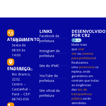
LINKS
DESENVOLVIDO
POR CR2
Facebook da
ATENDIMENTO
Segunda à
prefeitura
Muito mais
Sexta de
que
criar
08:00 às
Instagram da
site
ou
sistema
14:00
prefeitura
para prefeituras
!
Realizamos
Site do IPMC
uma
assessoria
co
ENDEREÇO
Av. Barão do
mpleta, onde
Rio Branco,
YouTube da
garantimos em
2232.
prefeitura
contrato que todas
Centro –
as exigências
Castanhal –
das
leis de
Site oficial da
Pará – CEP:
transparência
prefeitura
pública
serão
68743-050
atendidas.