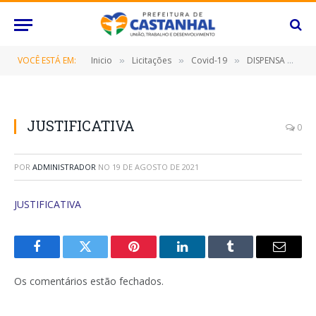
VOCÊ ESTÁ EM:
Inicio
Licitações
Covid-19
DISPENSA DE LICITAÇÃO Nº 051/2021 (CONTRATAÇÃO DE EMPRESA ESPECIALIZADA PARA FORNECIMENTO DE KITS DE TESTES RÁPIDOS PARA DIAGNÓSTICO DA COVID-19)
»
»
»
JUSTIFICATIVA
0
POR
ADMINISTRADOR
NO
19 DE AGOSTO DE 2021
JUSTIFICATIVA
Facebook
Twitter
Pinterest
O
Tumblr
E-
LinkedIn
mail
Os comentários estão fechados.