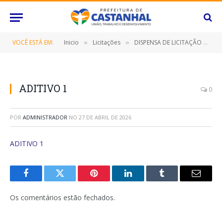
VOCÊ ESTÁ EM:
Inicio
Licitações
DISPENSA DE LICITAÇÃO Nº 061/2022 (LOCAÇÃO DE UM IMÓVEL LOCALIZADO NA RUA CORONEL LEAL, 1250, BAIRRO: CENTRO – CASTANHAL/PARÁ, NO PERÍODO DE 12 (DOZE) MESES, QUE SERÁ DESTINADO AO FUNCIONAMENTO DA SEDE DO PROCON DESTE MUNICÍPIO DE CASTANHAL/PA)
»
»
ADITIVO 1
0
POR
ADMINISTRADOR
NO
27 DE ABRIL DE 2026
ADITIVO 1
Facebook
Twitter
Pinterest
O
Tumblr
E-
LinkedIn
mail
Os comentários estão fechados.