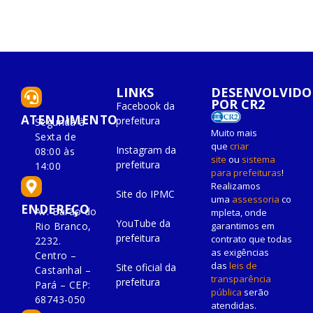
LINKS
DESENVOLVIDO
POR CR2
Facebook da
ATENDIMENTO
prefeitura
Segunda à
Muito mais
Sexta de
que
criar
Instagram da
08:00 às
site
ou
sistema
prefeitura
14:00
para prefeituras
!
Realizamos
Site do IPMC
uma
assessoria
co
ENDEREÇO
Av. Barão do
mpleta, onde
YouTube da
Rio Branco,
garantimos em
prefeitura
contrato que todas
2232.
as exigências
Centro –
das
leis de
Site oficial da
Castanhal –
transparência
prefeitura
Pará – CEP:
pública
serão
68743-050
atendidas.