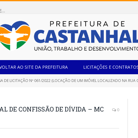
Dispensa de Licitação 085/2026 (CONTRATAÇÃO DE EMPRESA ESPECIALIZADA NA FABRICAÇÃO DE MÓVEIS SOB MEDIDA COM ESTRUTURA METÁLICA EM METALON PARA ATENDIMENTO DAS NECESSIDADES DA SALA SIMOV DA EMEF MADRE MARIA VIGANÓ)
VOLTAR AO SITE DA PREFEITURA
LICITAÇÕES E CONTRATO
CITAÇÃO Nº 061/2022 (LOCAÇÃO DE UM IMÓVEL LOCALIZADO NA RUA CORONEL LEAL, 1250, BAIRRO: CENTRO – CASTANHAL/PARÁ, NO PERÍODO DE 12 (DOZE) MESES
L DE CONFISSÃO DE DÍVIDA – MC
0