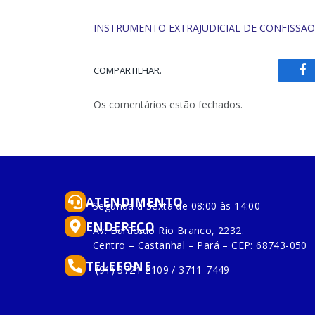
INSTRUMENTO EXTRAJUDICIAL DE CONFISSÃO 
COMPARTILHAR.
Fa
Os comentários estão fechados.
ATENDIMENTO
Segunda à Sexta de 08:00 às 14:00
ENDEREÇO
Av. Barão do Rio Branco, 2232.
Centro – Castanhal – Pará – CEP: 68743-050
TELEFONE
(91) 3721-2109 / 3711-7449