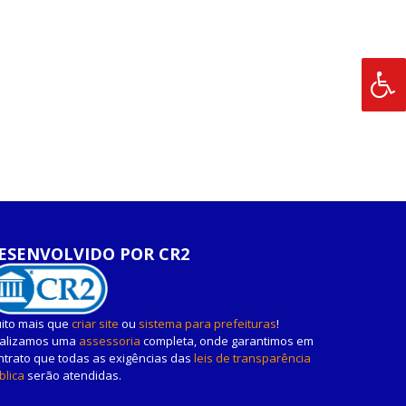
ESENVOLVIDO POR CR2
ito mais que
criar site
ou
sistema para prefeituras
!
alizamos uma
assessoria
completa, onde garantimos em
ntrato que todas as exigências das
leis de transparência
blica
serão atendidas.