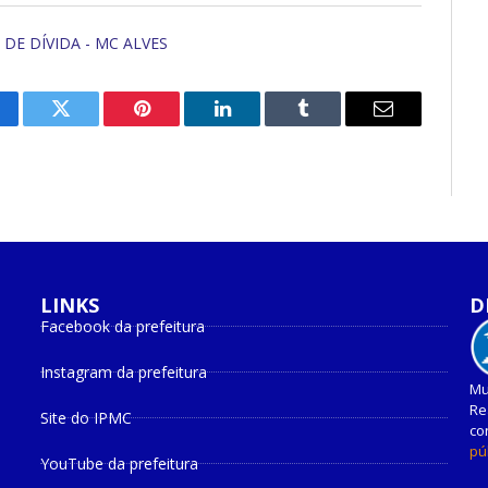
DE DÍVIDA - MC ALVES
cebook
Twitter
Pinterest
O
Tumblr
E-
LinkedIn
mail
LINKS
D
Facebook da prefeitura
Instagram da prefeitura
Mu
Re
Site do IPMC
co
pú
YouTube da prefeitura