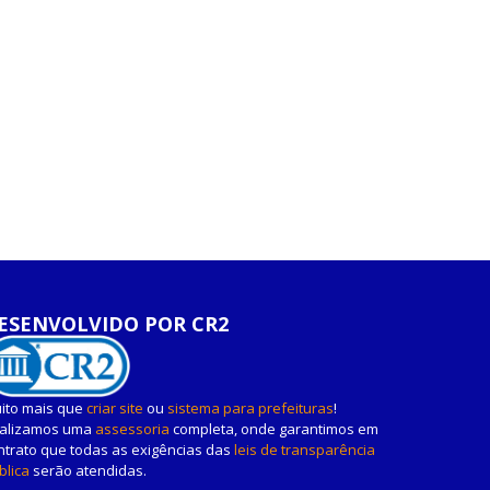
ESENVOLVIDO POR CR2
ito mais que
criar site
ou
sistema para prefeituras
!
alizamos uma
assessoria
completa, onde garantimos em
ntrato que todas as exigências das
leis de transparência
blica
serão atendidas.