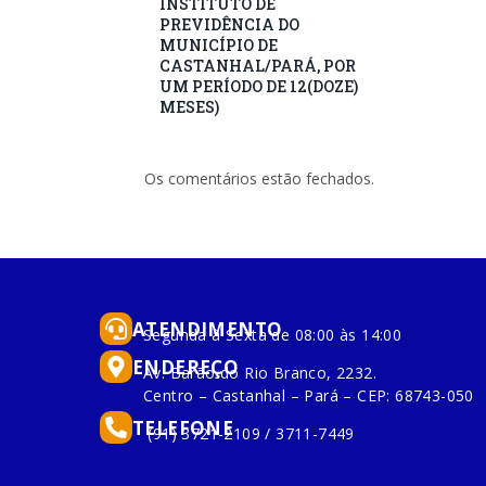
INSTITUTO DE
PREVIDÊNCIA DO
MUNICÍPIO DE
CASTANHAL/PARÁ, POR
UM PERÍODO DE 12(DOZE)
MESES)
Os comentários estão fechados.
ATENDIMENTO
Segunda à Sexta de 08:00 às 14:00
ENDEREÇO
Av. Barão do Rio Branco, 2232.
Centro – Castanhal – Pará – CEP: 68743-050
TELEFONE
(91) 3721-2109 / 3711-7449