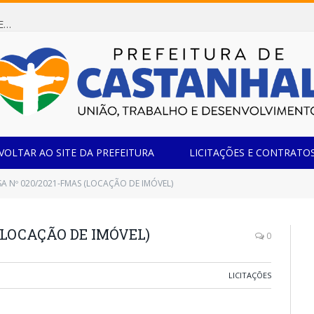
Dispensa de Licitação 085/2026 (CONTRATAÇÃO DE EMPRESA ESPECIALIZADA NA FABRICAÇÃO DE MÓVEIS SOB MEDIDA COM ESTRUTURA METÁLICA EM METALON PARA ATENDIMENTO DAS NECESSIDADES DA SALA SIMOV DA EMEF MADRE MARIA VIGANÓ)
VOLTAR AO SITE DA PREFEITURA
LICITAÇÕES E CONTRATO
SA Nº 020/2021-FMAS (LOCAÇÃO DE IMÓVEL)
(LOCAÇÃO DE IMÓVEL)
0
LICITAÇÕES