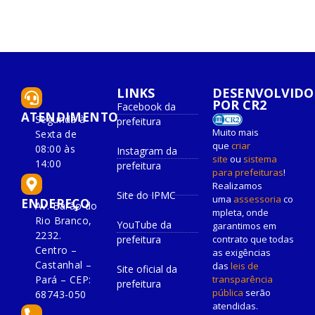
LINKS
DESENVOLVIDO
POR CR2
Facebook da
ATENDIMENTO
Segunda à
prefeitura
Muito mais
Sexta de
que
criar
08:00 às
Instagram da
site
ou
sistema
14:00
prefeitura
para prefeituras
!
Realizamos
Site do IPMC
uma
assessoria
co
ENDEREÇO
Av. Barão do
mpleta, onde
Rio Branco,
YouTube da
garantimos em
2232.
prefeitura
contrato que todas
Centro –
as exigências
Castanhal –
das
leis de
Site oficial da
Pará – CEP:
transparência
prefeitura
pública
serão
68743-050
atendidas.