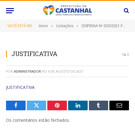
VOCÊ ESTÁ EM:
Inicio
Licitações
DISPENSA Nº 020/2021-FMAS (LOCAÇÃO DE IMÓVEL)
»
»
JUSTIFICATIVA
0
POR
ADMINISTRADOR
NO
6 DE AGOSTO DE 2021
JUSTIFICATIVA
Facebook
Twitter
Pinterest
O
Tumblr
E-
LinkedIn
mail
Os comentários estão fechados.