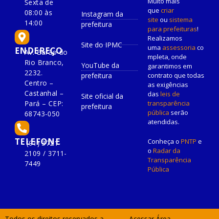
Muito mais
Sexta de
que
criar
08:00 às
Instagram da
site
ou
sistema
14:00
prefeitura
para prefeituras
!
Realizamos
Site do IPMC
uma
assessoria
co
ENDEREÇO
Av. Barão do
mpleta, onde
Rio Branco,
YouTube da
garantimos em
2232.
prefeitura
contrato que todas
Centro –
as exigências
Castanhal –
das
leis de
Site oficial da
Pará – CEP:
transparência
prefeitura
pública
serão
68743-050
atendidas.
TELEFONE
Conheça o
PNTP
e
(91) 3721-
o
Radar da
2109 / 3711-
Transparência
7449
Pública
Todos os direitos reservados a
Acessar Área