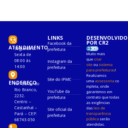
LINKS
DESENVOLVIDO
POR CR2
Facebook da
ATENDIMENTO
Segunda à
prefeitura
Muito mais
Sexta de
que
criar
08:00 às
Instagram da
site
ou
sistema
14:00
prefeitura
para prefeituras
!
Realizamos
Site do IPMC
uma
assessoria
co
ENDEREÇO
Av. Barão do
mpleta, onde
Rio Branco,
YouTube da
garantimos em
2232.
prefeitura
contrato que todas
Centro –
as exigências
Castanhal –
das
leis de
Site oficial da
Pará – CEP:
transparência
prefeitura
pública
serão
68743-050
atendidas.