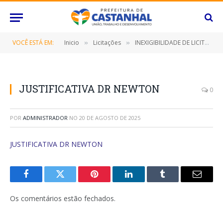
VOCÊ ESTÁ EM:
Inicio
Licitações
INEXIGIBILIDADE DE LICITAÇÃO Nº 010/2023/PMC (Credenciamento de 02 (duas) pessoas físicas para prestação de serviços na área de perícia médica)
»
»
JUSTIFICATIVA DR NEWTON
0
POR
ADMINISTRADOR
NO
20 DE AGOSTO DE 2025
JUSTIFICATIVA DR NEWTON
Facebook
Twitter
Pinterest
O
Tumblr
E-
LinkedIn
mail
Os comentários estão fechados.