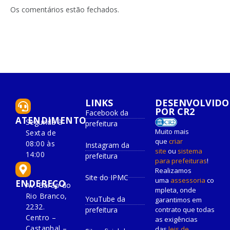
Os comentários estão fechados.
LINKS
DESENVOLVIDO
POR CR2
Facebook da
ATENDIMENTO
Segunda à
prefeitura
Muito mais
Sexta de
que
criar
08:00 às
Instagram da
site
ou
sistema
14:00
prefeitura
para prefeituras
!
Realizamos
Site do IPMC
uma
assessoria
co
ENDEREÇO
Av. Barão do
mpleta, onde
Rio Branco,
YouTube da
garantimos em
2232.
prefeitura
contrato que todas
Centro –
as exigências
Castanhal –
das
leis de