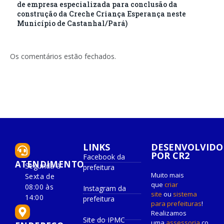
de empresa especializada para conclusão da
construção da Creche Criança Esperança neste
Município de Castanhal/Pará)
Os comentários estão fechados.
LINKS
DESENVOLVIDO
POR CR2
Facebook da
ATENDIMENTO
Segunda à
prefeitura
Muito mais
Sexta de
que
criar
08:00 às
Instagram da
site
ou
sistema
14:00
prefeitura
para prefeituras
!
Realizamos
Site do IPMC
uma
assessoria
co