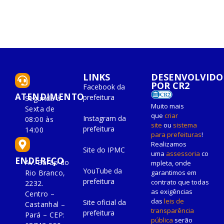
LINKS
DESENVOLVIDO
POR CR2
Facebook da
ATENDIMENTO
prefeitura
Segunda à
Muito mais
Sexta de
que
criar
Instagram da
08:00 às
site
ou
sistema
prefeitura
14:00
para prefeituras
!
Realizamos
Site do IPMC
uma
assessoria
co
ENDEREÇO
Av. Barão do
mpleta, onde
YouTube da
Rio Branco,
garantimos em
prefeitura
contrato que todas
2232.
as exigências
Centro –
das
leis de
Site oficial da
Castanhal –
transparência
prefeitura
Pará – CEP:
pública
serão