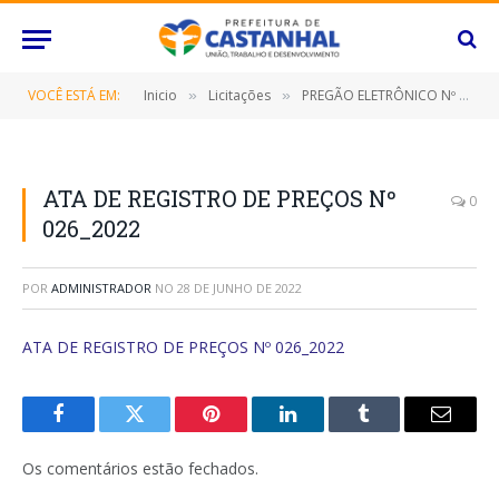
VOCÊ ESTÁ EM:
Inicio
Licitações
PREGÃO ELETRÔNICO Nº 019/2022-SRP (CONTRATAÇÃO DE EMPRESA ESPECIALIZADA PARA FORNECIMENTO DE PNEUS, CÂMARAS E BATERIAS)
»
»
ATA DE REGISTRO DE PREÇOS Nº
0
026_2022
POR
ADMINISTRADOR
NO
28 DE JUNHO DE 2022
ATA DE REGISTRO DE PREÇOS Nº 026_2022
Facebook
Twitter
Pinterest
O
Tumblr
E-
LinkedIn
mail
Os comentários estão fechados.