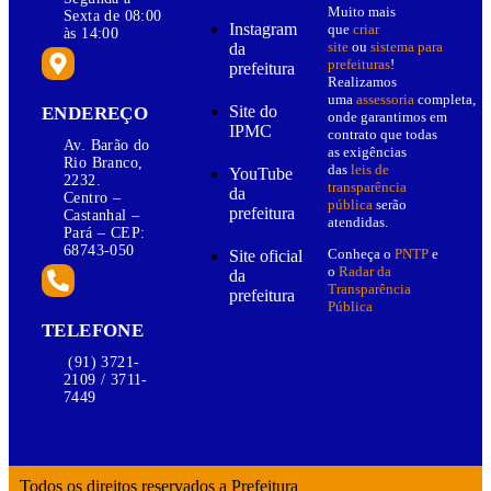
Muito mais
Sexta de 08:00
Instagram
que
criar
às 14:00
site
ou
sistema para
da
prefeituras
!
prefeitura
Realizamos
uma
assessoria
completa,
Site do
ENDEREÇO
onde garantimos em
IPMC
contrato que todas
Av. Barão do
as exigências
Rio Branco,
das
leis de
YouTube
2232.
transparência
da
Centro –
pública
serão
prefeitura
Castanhal –
atendidas.
Pará – CEP:
68743-050
Conheça o
PNTP
e
Site oficial
o
Radar da
da
Transparência
prefeitura
Pública
TELEFONE
(91) 3721-
2109 / 3711-
7449
Todos os direitos reservados a Prefeitura