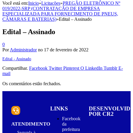
Você está em:
Inicio
»
Licitações
»
PREGÃO ELETRÔNICO Nº
019/2022-SRP (CONTRATAÇÃO DE EMPRESA
ESPECIALIZADA PARA FORNECIMENTO DE PNEUS,
CÂMARAS E BATERIAS)
»
Edital – Assinado
Edital – Assinado
0
Por
Administrador
no
17 de fevereiro de 2022
Edital - Assinado
Compartilhar.
Facebook
Twitter
Pinterest
O LinkedIn
Tumblr
E-
mail
Os comentários estão fechados.
LINKS
DESENVOLVID
POR CR2
Facebook
ATENDIMENTO
da
prefeitura
Segunda à