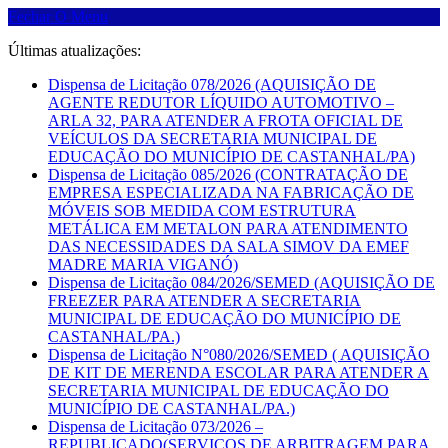
Fechar O Menu
Últimas atualizações:
Dispensa de Licitação 078/2026 (AQUISIÇÃO DE
AGENTE REDUTOR LÍQUIDO AUTOMOTIVO –
ARLA 32, PARA ATENDER A FROTA OFICIAL DE
VEÍCULOS DA SECRETARIA MUNICIPAL DE
EDUCAÇÃO DO MUNICÍPIO DE CASTANHAL/PA)
Dispensa de Licitação 085/2026 (CONTRATAÇÃO DE
EMPRESA ESPECIALIZADA NA FABRICAÇÃO DE
MÓVEIS SOB MEDIDA COM ESTRUTURA
METÁLICA EM METALON PARA ATENDIMENTO
DAS NECESSIDADES DA SALA SIMOV DA EMEF
MADRE MARIA VIGANÓ)
Dispensa de Licitação 084/2026/SEMED (AQUISIÇÃO DE
FREEZER PARA ATENDER A SECRETARIA
MUNICIPAL DE EDUCAÇÃO DO MUNICÍPIO DE
CASTANHAL/PA.)
Dispensa de Licitação N°080/2026/SEMED ( AQUISIÇÃO
DE KIT DE MERENDA ESCOLAR PARA ATENDER A
SECRETARIA MUNICIPAL DE EDUCAÇÃO DO
MUNICÍPIO DE CASTANHAL/PA.)
Dispensa de Licitação 073/2026 –
REPUBLICADO(SERVIÇOS DE ARBITRAGEM PARA