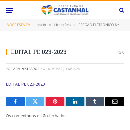
VOCÊ ESTÁ EM:
Inicio
Licitações
PREGÃO ELETRÔNICO Nº 023/2023-SRP (CONTRATAÇÃO DE EMPRESA ESPECIALIZADA NO FORNECIMENTO DE KITS DIDÁTICOS EM LÍNGUA PORTUGUESA E MATEMÁTICA, PARA MELHORIA DA PROFICIÊNCIA, ORIENTADOS PELAS MATRIZES DE REFERÊNCIA DO SISTEMA NACIONAL DE AVALIAÇÃO DA EDUCAÇÃO BÁSICA – SAEB E PELAS HABILIDADES DEFINIDAS NA BASE NACIONAL COMUM CURRICULAR (BNCC), PARA ALUNOS DO ENSINO FUNDAMENTAL ANOS INICIAIS E FINAIS, DESTE MUNICÍPIO DE CASTANHAL/PARÁ)
»
»
EDITAL PE 023-2023
0
POR
ADMINISTRADOR
NO
16 DE MARÇO DE 2023
EDITAL PE 023-2023
Facebook
Twitter
Pinterest
O
Tumblr
E-
LinkedIn
mail
Os comentários estão fechados.