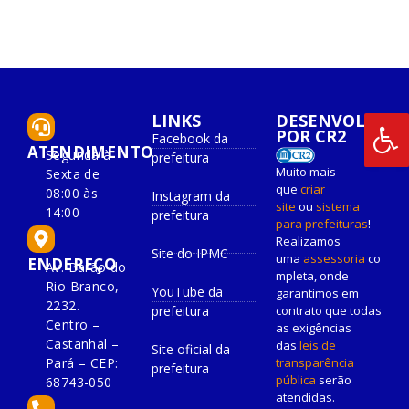
LINKS
DESENVOLVIDO
POR CR2
Facebook da
ATENDIMENTO
Segunda à
prefeitura
Muito mais
Sexta de
que
criar
08:00 às
Instagram da
site
ou
sistema
14:00
prefeitura
para prefeituras
!
Realizamos
Site do IPMC
uma
assessoria
co
ENDEREÇO
Av. Barão do
mpleta, onde
Rio Branco,
YouTube da
garantimos em
2232.
prefeitura
contrato que todas
Centro –
as exigências
Castanhal –
das
leis de
Site oficial da
Pará – CEP:
transparência
prefeitura
pública
serão
68743-050
atendidas.