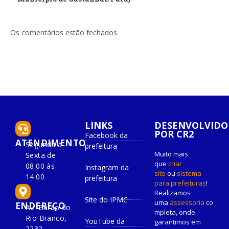
Os comentários estão fechados.
LINKS
DESENVOLVIDO
POR CR2
Facebook da
ATENDIMENTO
Segunda à
prefeitura
Muito mais
Sexta de
que
criar
08:00 às
Instagram da
site
ou
sistema
14:00
prefeitura
para prefeituras
!
Realizamos
Site do IPMC
uma
assessoria
co
ENDEREÇO
Av. Barão do
mpleta, onde
Rio Branco,
YouTube da
garantimos em
2232.