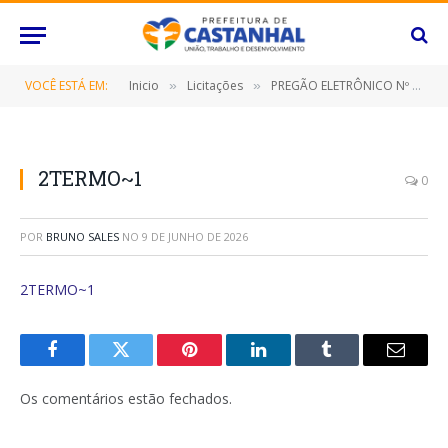
VOCÊ ESTÁ EM:
Inicio
Licitações
PREGÃO ELETRÔNICO Nº 027/2023-SRP (FORNECIMENTO DE PNEUS, CÂMARAS E BATERIAS, DESTINADO NA MANUTENÇÃO DE MOTOS, VEÍCULOS DE PASSEIO, VEÍCULOS UTILITÁRIOS, CAMINHÕES, ÔNIBUS, TRATORES E MÁQUINAS PESADAS)
»
»
2TERMO~1
0
POR
BRUNO SALES
NO
9 DE JUNHO DE 2026
2TERMO~1
Facebook
Twitter
Pinterest
O
Tumblr
E-
LinkedIn
mail
Os comentários estão fechados.