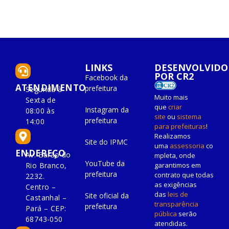
LINKS
DESENVOLVIDO
POR CR2
Facebook da
ATENDIMENTO
prefeitura
Segunda à
Muito mais
Sexta de
que
criar
Instagram da
08:00 às
site
ou
sistema
prefeitura
14:00
para prefeituras
!
Realizamos
Site do IPMC
uma
assessoria
co
ENDEREÇO
Av. Barão do
mpleta, onde
YouTube da
Rio Branco,
garantimos em
prefeitura
contrato que todas
2232.
as exigências
Centro –
das
leis de
Site oficial da
Castanhal –
transparência
prefeitura
Pará – CEP:
pública
serão
68743-050
atendidas.