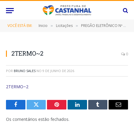
VOCÊ ESTÁ EM:
Inicio
Licitações
PREGÃO ELETRÔNICO Nº 027/2023-SRP (FORNECIMENTO DE PNEUS, CÂMARAS E BATERIAS, DESTINADO NA MANUTENÇÃO DE MOTOS, VEÍCULOS DE PASSEIO, VEÍCULOS UTILITÁRIOS, CAMINHÕES, ÔNIBUS, TRATORES E MÁQUINAS PESADAS)
»
»
2TERMO~2
0
POR
BRUNO SALES
NO
9 DE JUNHO DE 2026
2TERMO~2
Facebook
Twitter
Pinterest
O
Tumblr
E-
LinkedIn
mail
Os comentários estão fechados.