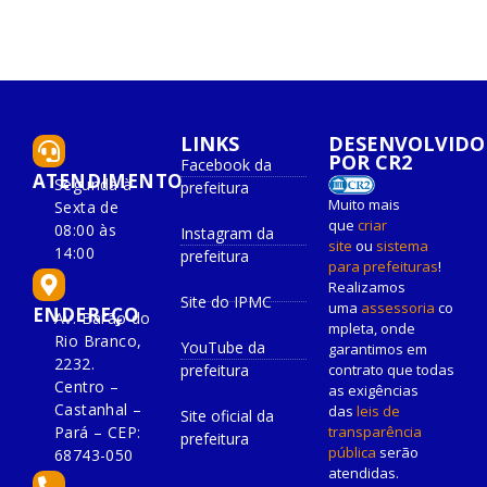
LINKS
DESENVOLVIDO
POR CR2
Facebook da
ATENDIMENTO
Segunda à
prefeitura
Muito mais
Sexta de
que
criar
08:00 às
Instagram da
site
ou
sistema
14:00
prefeitura
para prefeituras
!
Realizamos
Site do IPMC
uma
assessoria
co
ENDEREÇO
Av. Barão do
mpleta, onde
Rio Branco,
YouTube da
garantimos em
2232.
prefeitura
contrato que todas
Centro –
as exigências
Castanhal –
das
leis de
Site oficial da
Pará – CEP:
transparência
prefeitura
pública
serão
68743-050
atendidas.