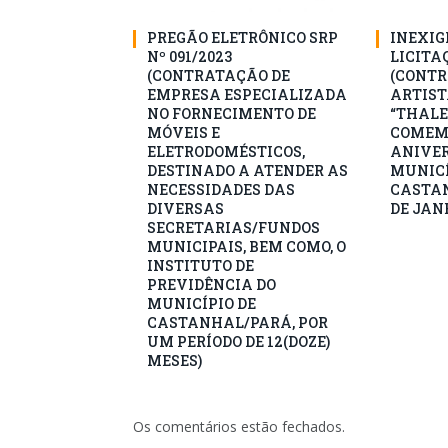
PREGÃO ELETRÔNICO SRP
INEXIG
Nº 091/2023
LICITAÇ
(CONTRATAÇÃO DE
(CONTR
EMPRESA ESPECIALIZADA
ARTIST
NO FORNECIMENTO DE
“THALE
MÓVEIS E
COMEM
ELETRODOMÉSTICOS,
ANIVER
DESTINADO A ATENDER AS
MUNICÍ
NECESSIDADES DAS
CASTAN
DIVERSAS
DE JANE
SECRETARIAS/FUNDOS
MUNICIPAIS, BEM COMO, O
INSTITUTO DE
PREVIDÊNCIA DO
MUNICÍPIO DE
CASTANHAL/PARÁ, POR
UM PERÍODO DE 12(DOZE)
MESES)
Os comentários estão fechados.