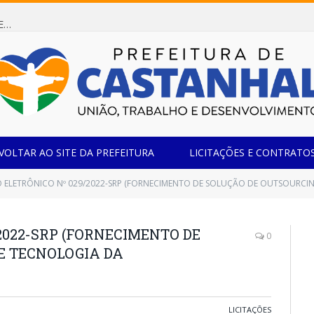
Dispensa de Licitação 085/2026 (CONTRATAÇÃO DE EMPRESA ESPECIALIZADA NA FABRICAÇÃO DE MÓVEIS SOB MEDIDA COM ESTRUTURA METÁLICA EM METALON PARA ATENDIMENTO DAS NECESSIDADES DA SALA SIMOV DA EMEF MADRE MARIA VIGANÓ)
VOLTAR AO SITE DA PREFEITURA
LICITAÇÕES E CONTRATO
 ELETRÔNICO Nº 029/2022-SRP (FORNECIMENTO DE SOLUÇÃO DE OUTSOURCI
2022-SRP (FORNECIMENTO DE
0
E TECNOLOGIA DA
LICITAÇÕES