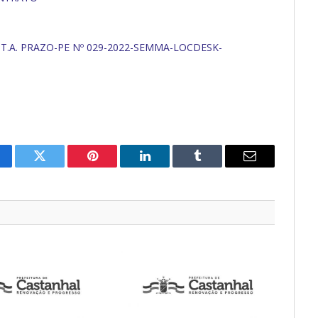
 T.A. PRAZO-PE Nº 029-2022-SEMMA-LOCDESK-
cebook
Twitter
Pinterest
O
Tumblr
E-
LinkedIn
mail