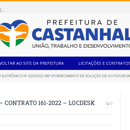
Dispensa de Licitação 085/2026 (CONTRATAÇÃO DE EMPRESA ESPECIALIZADA NA FABRICAÇÃO DE MÓVEIS SOB MEDIDA COM ESTRUTURA METÁLICA EM METALON PARA ATENDIMENTO DAS NECESSIDADES DA SALA SIMOV DA EMEF MADRE MARIA VIGANÓ)
VOLTAR AO SITE DA PREFEITURA
LICITAÇÕES E CONTRATO
 ELETRÔNICO Nº 029/2022-SRP (FORNECIMENTO DE SOLUÇÃO DE OUTSOURCI
– CONTRATO 161-2022 – LOCDESK
0