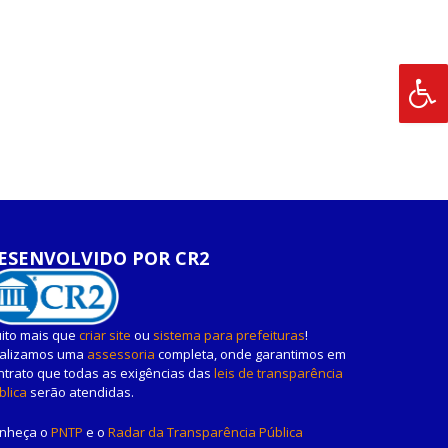
ESENVOLVIDO POR CR2
ito mais que
criar site
ou
sistema para prefeituras
!
alizamos uma
assessoria
completa, onde garantimos em
ntrato que todas as exigências das
leis de transparência
blica
serão atendidas.
nheça o
PNTP
e o
Radar da Transparência Pública