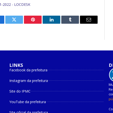
1-2022 - LOCDESK
cebook
Twitter
Pinterest
O
Tumblr
E-
LinkedIn
mail
LINKS
D
Facebook da prefeitura
Instagram da prefeitura
Mu
Re
Site do IPMC
co
pú
YouTube da prefeitura
Co
Site oficial da prefeitura