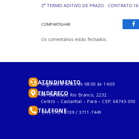
2° TERMO ADITIVO DE PRAZO - CONTRATO 16
COMPARTILHAR.
Fa
Os comentários estão fechados.
ATENDIMENTO
Segunda à Sexta de 08:00 às 14:00
ENDEREÇO
Av. Barão do Rio Branco, 2232.
Centro – Castanhal – Pará – CEP: 68743-050
TELEFONE
(91) 3721-2109 / 3711-7449