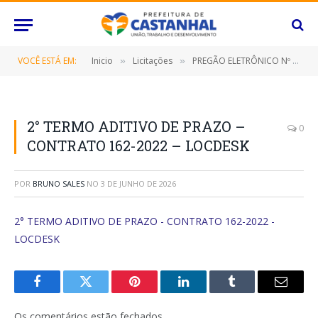
VOCÊ ESTÁ EM:
Inicio
Licitações
PREGÃO ELETRÔNICO Nº 029/2022-SRP (FORNECIMENTO DE SOLUÇÃO DE OUTSOURCING DE TECNOLOGIA DA INFORMAÇÃO/TI)
»
»
2° TERMO ADITIVO DE PRAZO –
0
CONTRATO 162-2022 – LOCDESK
POR
BRUNO SALES
NO
3 DE JUNHO DE 2026
2° TERMO ADITIVO DE PRAZO - CONTRATO 162-2022 -
LOCDESK
Facebook
Twitter
Pinterest
O
Tumblr
E-
LinkedIn
mail
Os comentários estão fechados.