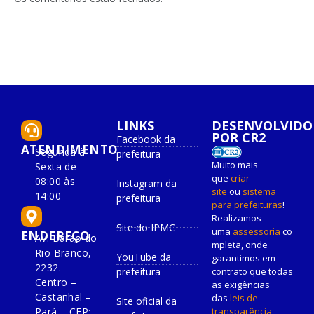
LINKS
DESENVOLVIDO
POR CR2
Facebook da
ATENDIMENTO
Segunda à
prefeitura
Muito mais
Sexta de
que
criar
08:00 às
Instagram da
site
ou
sistema
14:00
prefeitura
para prefeituras
!
Realizamos
Site do IPMC
uma
assessoria
co
ENDEREÇO
Av. Barão do
mpleta, onde
Rio Branco,
YouTube da
garantimos em
2232.
prefeitura
contrato que todas
Centro –
as exigências
Castanhal –
das
leis de
Site oficial da
Pará – CEP:
transparência