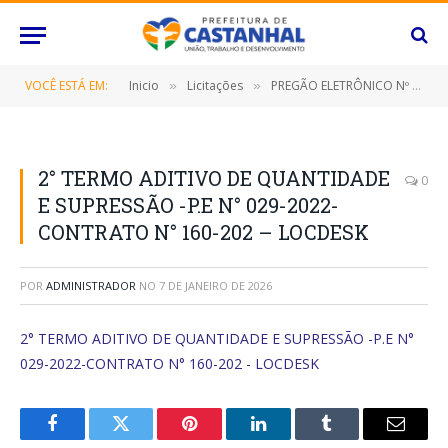
VOCÊ ESTÁ EM:
Inicio
Licitações
PREGÃO ELETRÔNICO Nº 029/2022-SRP (FORNECIMENTO DE SOLUÇÃO DE OUTSOURCING DE TECNOLOGIA DA INFORMAÇÃO/TI)
»
»
2° TERMO ADITIVO DE QUANTIDADE
0
E SUPRESSÃO -P.E N° 029-2022-
CONTRATO N° 160-202 – LOCDESK
POR
ADMINISTRADOR
NO
7 DE JANEIRO DE 2026
2° TERMO ADITIVO DE QUANTIDADE E SUPRESSÃO -P.E N°
029-2022-CONTRATO N° 160-202 - LOCDESK
Facebook
Twitter
Pinterest
O
Tumblr
E-