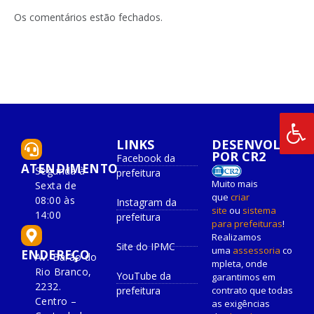
LinkedIn
mail
Os comentários estão fechados.
LINKS
DESENVOLVIDO
POR CR2
Facebook da
ATENDIMENTO
Segunda à
prefeitura
Muito mais
Sexta de
que
criar
08:00 às
Instagram da
site
ou
sistema
14:00
prefeitura
para prefeituras
!
Realizamos
Site do IPMC
uma
assessoria
co
ENDEREÇO
Av. Barão do
mpleta, onde
Rio Branco,
YouTube da
garantimos em
2232.
prefeitura
contrato que todas
Centro –
as exigências