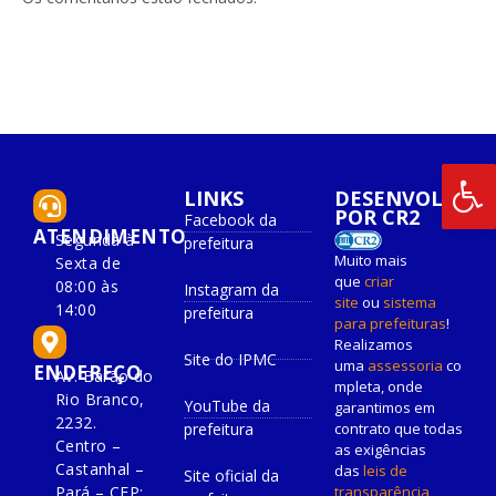
LINKS
DESENVOLVIDO
POR CR2
Facebook da
ATENDIMENTO
Segunda à
prefeitura
Muito mais
Sexta de
que
criar
08:00 às
Instagram da
site
ou
sistema
14:00
prefeitura
para prefeituras
!
Realizamos
Site do IPMC
uma
assessoria
co
ENDEREÇO
Av. Barão do
mpleta, onde
Rio Branco,
YouTube da
garantimos em
2232.
prefeitura
contrato que todas
Centro –
as exigências
Castanhal –
das
leis de
Site oficial da
Pará – CEP:
transparência