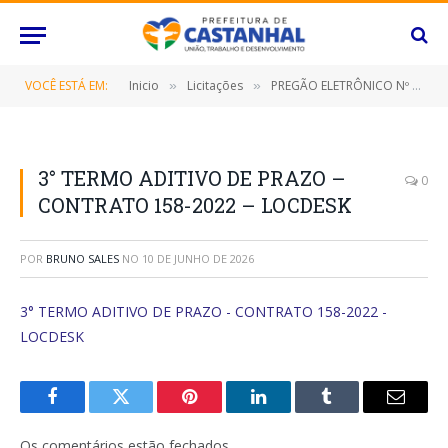
VOCÊ ESTÁ EM:
Inicio
Licitações
PREGÃO ELETRÔNICO Nº 029/2022-SRP (FORNECIMENTO DE SOLUÇÃO DE OUTSOURCING DE TECNOLOGIA DA INFORMAÇÃO/TI)
»
»
3° TERMO ADITIVO DE PRAZO –
0
CONTRATO 158-2022 – LOCDESK
POR
BRUNO SALES
NO
10 DE JUNHO DE 2026
3° TERMO ADITIVO DE PRAZO - CONTRATO 158-2022 -
LOCDESK
Facebook
Twitter
Pinterest
O
Tumblr
E-
LinkedIn
mail
Os comentários estão fechados.