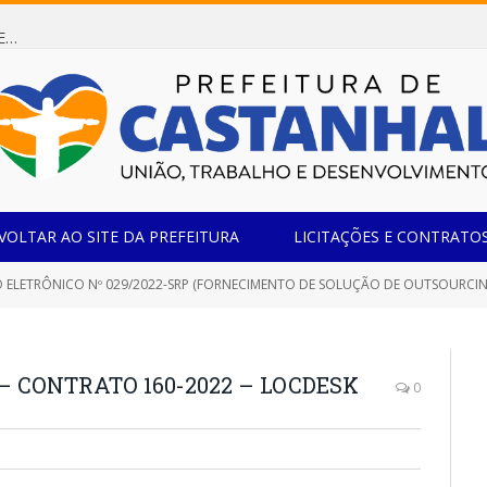
Dispensa de Licitação 085/2026 (CONTRATAÇÃO DE EMPRESA ESPECIALIZADA NA FABRICAÇÃO DE MÓVEIS SOB MEDIDA COM ESTRUTURA METÁLICA EM METALON PARA ATENDIMENTO DAS NECESSIDADES DA SALA SIMOV DA EMEF MADRE MARIA VIGANÓ)
VOLTAR AO SITE DA PREFEITURA
LICITAÇÕES E CONTRATO
 ELETRÔNICO Nº 029/2022-SRP (FORNECIMENTO DE SOLUÇÃO DE OUTSOURCI
– CONTRATO 160-2022 – LOCDESK
0