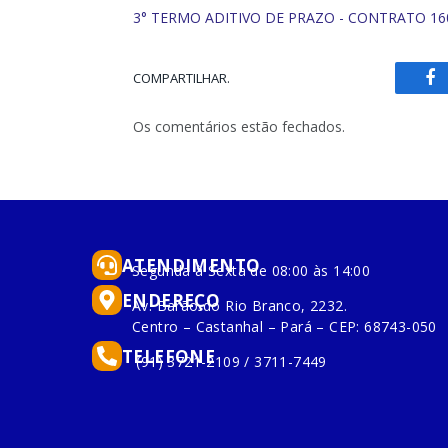
3° TERMO ADITIVO DE PRAZO - CONTRATO 16
COMPARTILHAR.
Fa
Os comentários estão fechados.
ATENDIMENTO
Segunda à Sexta de 08:00 às 14:00
ENDEREÇO
Av. Barão do Rio Branco, 2232.
Centro – Castanhal – Pará – CEP: 68743-050
TELEFONE
(91) 3721-2109 / 3711-7449