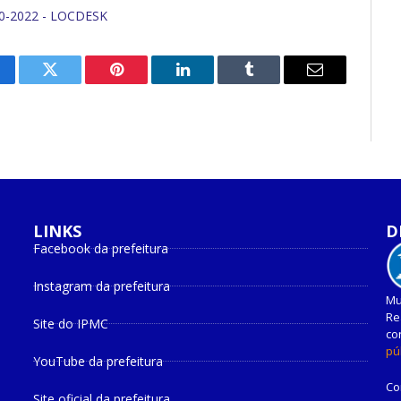
0-2022 - LOCDESK
cebook
Twitter
Pinterest
O
Tumblr
E-
LinkedIn
mail
LINKS
D
Facebook da prefeitura
Instagram da prefeitura
Mu
Re
Site do IPMC
co
pú
YouTube da prefeitura
Co
Site oficial da prefeitura