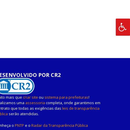
ESENVOLVIDO POR CR2
ito mais que
criar site
ou
sistema para prefeituras
!
alizamos uma
assessoria
completa, onde garantimos em
ntrato que todas as exigências das
leis de transparência
blica
serão atendidas.
nheça o
PNTP
e o
Radar da Transparência Pública