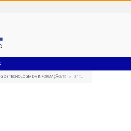
S
NG DE TECNOLOGIA DA INFORMAÇÃO/TI)
3° TERMO ADITIVO DE PRAZO – CONTRATO 160-2022 – LOCDESK
»