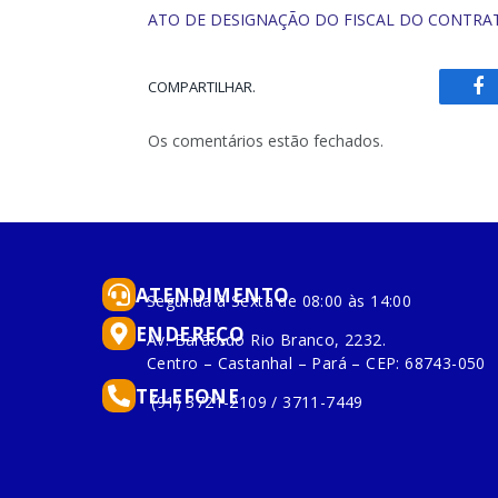
ATO DE DESIGNAÇÃO DO FISCAL DO CONTRA
COMPARTILHAR.
Fa
Os comentários estão fechados.
ATENDIMENTO
Segunda à Sexta de 08:00 às 14:00
ENDEREÇO
Av. Barão do Rio Branco, 2232.
Centro – Castanhal – Pará – CEP: 68743-050
TELEFONE
(91) 3721-2109 / 3711-7449