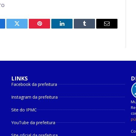
TO
cebook
Twitter
Pinterest
O
Tumblr
E-
LinkedIn
mail
LINKS
D
Facebook da prefeitura
Instagram da prefeitura
Mu
Re
Site do IPMC
co
pú
YouTube da prefeitura
Co
Site oficial da prefeitura