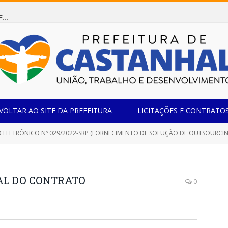
Dispensa de Licitação 085/2026 (CONTRATAÇÃO DE EMPRESA ESPECIALIZADA NA FABRICAÇÃO DE MÓVEIS SOB MEDIDA COM ESTRUTURA METÁLICA EM METALON PARA ATENDIMENTO DAS NECESSIDADES DA SALA SIMOV DA EMEF MADRE MARIA VIGANÓ)
VOLTAR AO SITE DA PREFEITURA
LICITAÇÕES E CONTRATO
 ELETRÔNICO Nº 029/2022-SRP (FORNECIMENTO DE SOLUÇÃO DE OUTSOURCI
CAL DO CONTRATO
0