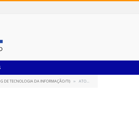
S
NG DE TECNOLOGIA DA INFORMAÇÃO/TI)
ATO DE DESIGNAÇÃO DO FISCAL DO CONTRATO
»