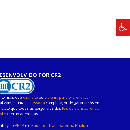
ESENVOLVIDO POR CR2
ito mais que
criar site
ou
sistema para prefeituras
!
alizamos uma
assessoria
completa, onde garantimos em
ntrato que todas as exigências das
leis de transparência
blica
serão atendidas.
nheça o
PNTP
e o
Radar da Transparência Pública