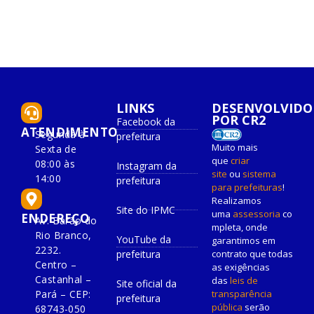
LINKS
DESENVOLVIDO
POR CR2
Facebook da
ATENDIMENTO
Segunda à
prefeitura
Muito mais
Sexta de
que
criar
08:00 às
Instagram da
site
ou
sistema
14:00
prefeitura
para prefeituras
!
Realizamos
Site do IPMC
uma
assessoria
co
ENDEREÇO
Av. Barão do
mpleta, onde
Rio Branco,
YouTube da
garantimos em
2232.
prefeitura
contrato que todas
Centro –
as exigências
Castanhal –
das
leis de
Site oficial da
Pará – CEP:
transparência
prefeitura
pública
serão
68743-050