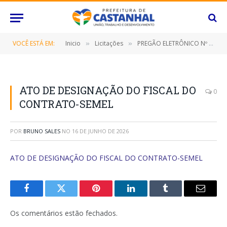
VOCÊ ESTÁ EM:
Inicio
Licitações
PREGÃO ELETRÔNICO Nº 029/2022-SRP (FORNECIMENTO DE SOLUÇÃO DE OUTSOURCING DE TECNOLOGIA DA INFORMAÇÃO/TI)
»
»
ATO DE DESIGNAÇÃO DO FISCAL DO
0
CONTRATO-SEMEL
POR
BRUNO SALES
NO
16 DE JUNHO DE 2026
ATO DE DESIGNAÇÃO DO FISCAL DO CONTRATO-SEMEL
Facebook
Twitter
Pinterest
O
Tumblr
E-
LinkedIn
mail
Os comentários estão fechados.