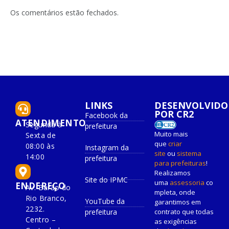
LinkedIn
mail
Os comentários estão fechados.
LINKS
DESENVOLVIDO
POR CR2
Facebook da
ATENDIMENTO
Segunda à
prefeitura
Muito mais
Sexta de
que
criar
08:00 às
Instagram da
site
ou
sistema
14:00
prefeitura
para prefeituras
!
Realizamos
Site do IPMC
uma
assessoria
co
ENDEREÇO
Av. Barão do
mpleta, onde
Rio Branco,
YouTube da
garantimos em
2232.
prefeitura
contrato que todas
Centro –
as exigências