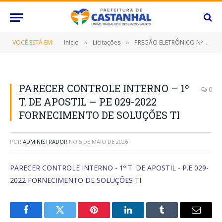
VOCÊ ESTÁ EM:
Inicio
Licitações
PREGÃO ELETRÔNICO Nº 029/2022-SRP (FORNECIMENTO DE SOLUÇÃO DE OUTSOURCING DE TECNOLOGIA DA INFORMAÇÃO/TI)
»
»
PARECER CONTROLE INTERNO – 1º
0
T. DE APOSTIL – P.E 029-2022
FORNECIMENTO DE SOLUÇÕES TI
POR
ADMINISTRADOR
NO
5 DE MAIO DE 2026
PARECER CONTROLE INTERNO - 1º T. DE APOSTIL - P.E 029-
2022 FORNECIMENTO DE SOLUÇÕES TI
Facebook
Twitter
Pinterest
O
Tumblr
E-