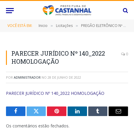
VOCÊ ESTÁ EM:
Inicio
Licitações
PREGÃO ELETRÔNICO Nº 029/2022-SRP (FORNECIMENTO DE SOLUÇÃO DE OUTSOURCING DE TECNOLOGIA DA INFORMAÇÃO/TI)
»
»
PARECER JURÍDICO Nº 140_2022
0
HOMOLOGAÇÃO
POR
ADMINISTRADOR
NO
28 DE JUNHO DE 2022
PARECER JURÍDICO Nº 140_2022 HOMOLOGAÇÃO
Facebook
Twitter
Pinterest
O
Tumblr
E-
LinkedIn
mail
Os comentários estão fechados.