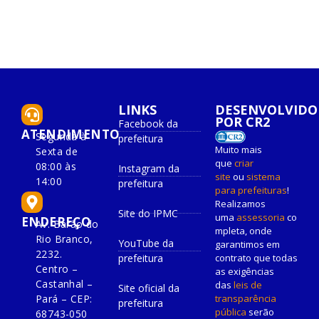
LINKS
DESENVOLVIDO
POR CR2
Facebook da
ATENDIMENTO
Segunda à
prefeitura
Muito mais
Sexta de
que
criar
08:00 às
Instagram da
site
ou
sistema
14:00
prefeitura
para prefeituras
!
Realizamos
Site do IPMC
uma
assessoria
co
ENDEREÇO
Av. Barão do
mpleta, onde
Rio Branco,
YouTube da
garantimos em
2232.
prefeitura
contrato que todas
Centro –
as exigências
Castanhal –
das
leis de
Site oficial da
Pará – CEP:
transparência
prefeitura
pública
serão
68743-050