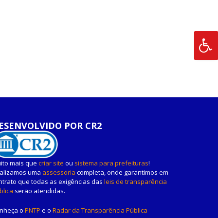
ESENVOLVIDO POR CR2
ito mais que
criar site
ou
sistema para prefeituras
!
alizamos uma
assessoria
completa, onde garantimos em
ntrato que todas as exigências das
leis de transparência
blica
serão atendidas.
nheça o
PNTP
e o
Radar da Transparência Pública