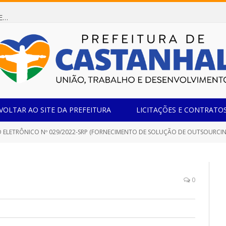
Dispensa de Licitação 085/2026 (CONTRATAÇÃO DE EMPRESA ESPECIALIZADA NA FABRICAÇÃO DE MÓVEIS SOB MEDIDA COM ESTRUTURA METÁLICA EM METALON PARA ATENDIMENTO DAS NECESSIDADES DA SALA SIMOV DA EMEF MADRE MARIA VIGANÓ)
VOLTAR AO SITE DA PREFEITURA
LICITAÇÕES E CONTRATO
 ELETRÔNICO Nº 029/2022-SRP (FORNECIMENTO DE SOLUÇÃO DE OUTSOURCI
0