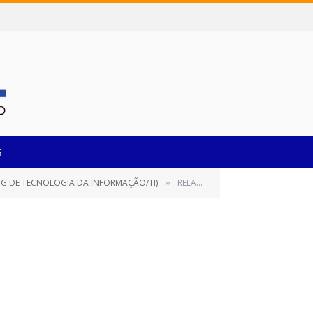
S
NG DE TECNOLOGIA DA INFORMAÇÃO/TI)
RELATÓRIO TCM (ADITIVO)
»