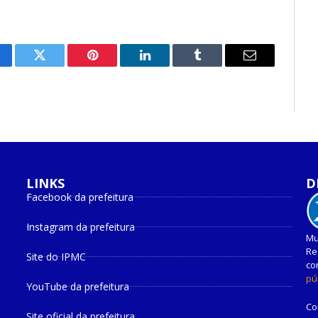
cebook
Twitter
Pinterest
O
Tumblr
E-
LinkedIn
mail
LINKS
D
Facebook da prefeitura
Instagram da prefeitura
Mu
Re
Site do IPMC
co
pú
YouTube da prefeitura
Co
Site oficial da prefeitura