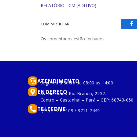
RELATÓRIO TCM (ADITIVO)
COMPARTILHAR.
Fa
Os comentários estão fechados.
ATENDIMENTO
Segunda à Sexta de 08:00 às 14:00
ENDEREÇO
Av. Barão do Rio Branco, 2232.
Centro – Castanhal – Pará – CEP: 68743-050
TELEFONE
(91) 3721-2109 / 3711-7449