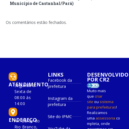
Município de Castanhal/Pará)
Os comentários estão fechados.
LINKS
DESENVOLVIDO
POR CR2
Facebook da
ATENDIMENTO
Segunda à
prefeitura
Muito mais
Sexta de
que
criar
08:00 às
Instagram da
site
ou
sistema
14:00
prefeitura
para prefeituras
!
Realizamos
Site do IPMC
uma
assessoria
co
ENDEREÇO
Av. Barão do
mpleta, onde
Rio Branco,
YouTube da