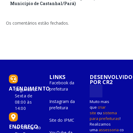
Município de Castanhal/Pará)
Os comentários estão fechados.
LINKS
DESENVOLVIDO
POR CR2
Facebook da
ATENDIMENTO
prefeitura
Segunda à
Sexta de
Instagram da
Muito mais
08:00 às
que
criar
prefeitura
14:00
site
ou
sistema
para prefeituras
!
Site do IPMC
Realizamos
ENDEREÇO
Av. Barão do
uma
assessoria
co
YouTube da