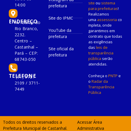
site
ou
sistema
14:00
prefeitura
para prefeituras
!
Realizamos
Site do IPMC
uma
assessoria
co
ENDEREÇO
Av. Barão do
mpleta, onde
Rio Branco,
YouTube da
garantimos em
2232.
prefeitura
contrato que todas
Centro –
as exigências
Castanhal –
das
leis de
Site oficial da
Pará – CEP:
transparência
prefeitura
pública
serão
68743-050
atendidas.
TELEFONE
Conheça o
PNTP
e
(91) 3721-
o
Radar da
2109 / 3711-
Transparência
7449
Pública
Todos os direitos reservados a
Acessar Área
Prefeitura Municipal de Castanhal.
Administrativa