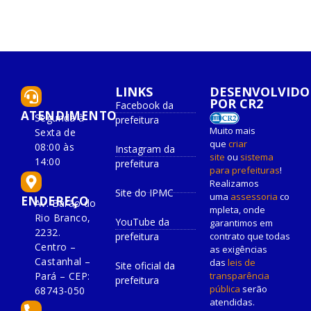
LINKS
DESENVOLVIDO
POR CR2
Facebook da
ATENDIMENTO
Segunda à
prefeitura
Muito mais
Sexta de
que
criar
08:00 às
Instagram da
site
ou
sistema
14:00
prefeitura
para prefeituras
!
Realizamos
Site do IPMC
uma
assessoria
co
ENDEREÇO
Av. Barão do
mpleta, onde
Rio Branco,
YouTube da
garantimos em
2232.
prefeitura
contrato que todas
Centro –
as exigências
Castanhal –
das
leis de
Site oficial da
Pará – CEP:
transparência
prefeitura
pública
serão
68743-050
atendidas.