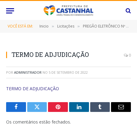
VOCÊ ESTÁ EM:
Inicio
Licitações
PREGÃO ELETRÔNICO Nº 054/2022-SRP (CONTRATAÇÃO DE EMPRESA ESPECIALIZADA PARA FORNECIMENTO DE FERRAMENTAS)
»
»
TERMO DE ADJUDICAÇÃO
0
POR
ADMINISTRADOR
NO
5 DE SETEMBRO DE 2022
TERMO DE ADJUDICAÇÃO
Facebook
Twitter
Pinterest
O
Tumblr
E-
LinkedIn
mail
Os comentários estão fechados.