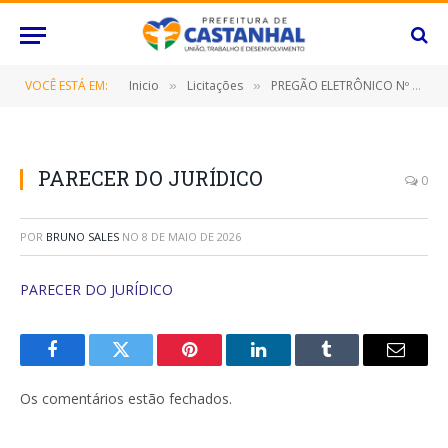
VOCÊ ESTÁ EM:
Inicio
Licitações
PREGÃO ELETRÔNICO Nº 064/2021 (CONTRATAÇÃO DE EMPRESA ESPECIALIZADA PARA PRESTAÇÃO DE SERVIÇOS DE TRANSPORTE ESCOLAR PARA ALUNOS EM ZONEAMENTO RURAL DA REDE MUNICIPAL E ESTADUAL DE ENSINO)
»
»
PARECER DO JURÍDICO
0
POR
BRUNO SALES
NO
8 DE MAIO DE 2026
PARECER DO JURÍDICO
Facebook
Twitter
Pinterest
O
Tumblr
E-
LinkedIn
mail
Os comentários estão fechados.