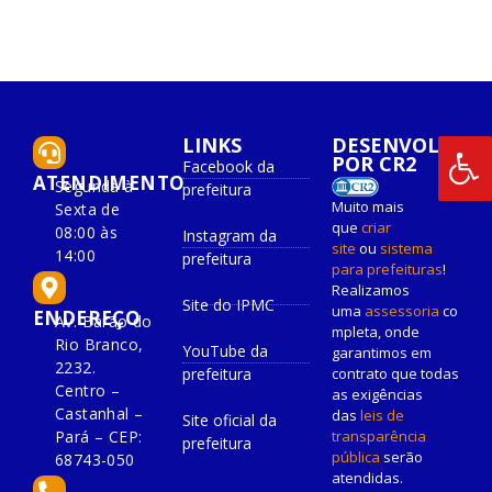
LINKS
DESENVOLVIDO
POR CR2
Facebook da
ATENDIMENTO
Segunda à
prefeitura
Muito mais
Sexta de
que
criar
08:00 às
Instagram da
site
ou
sistema
14:00
prefeitura
para prefeituras
!
Realizamos
Site do IPMC
uma
assessoria
co
ENDEREÇO
Av. Barão do
mpleta, onde
Rio Branco,
YouTube da
garantimos em
2232.
prefeitura
contrato que todas
Centro –
as exigências
Castanhal –
das
leis de
Site oficial da
Pará – CEP:
transparência
prefeitura
pública
serão
68743-050
atendidas.