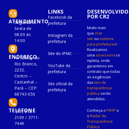
LINKS
DESENVOLVIDO
POR CR2
Facebook da
ATENDIMENTO
Segunda à
prefeitura
Muito mais
Sexta de
que
criar
08:00 às
Instagram da
site
ou
sistema
14:00
prefeitura
para prefeituras
!
Realizamos
Site do IPMC
uma
assessoria
co
ENDEREÇO
Av. Barão do
mpleta, onde
Rio Branco,
YouTube da
garantimos em
2232.
prefeitura
contrato que todas
Centro –
as exigências
Castanhal –
das
leis de
Site oficial da
Pará – CEP:
transparência
prefeitura
pública
serão
68743-050
atendidas.
TELEFONE
Conheça o
PNTP
e
(91) 3721-
o
Radar da
2109 / 3711-
Transparência
7449
Pública